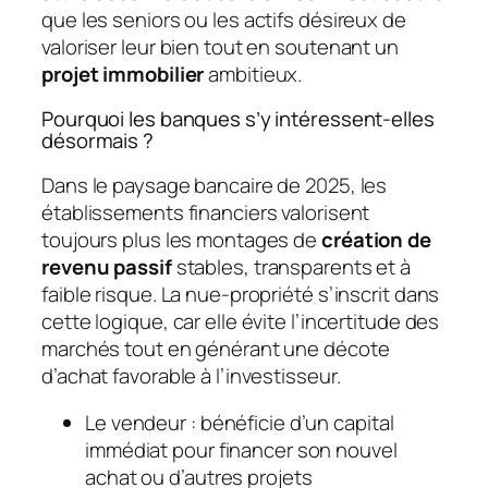
que les seniors ou les actifs désireux de
valoriser leur bien tout en soutenant un
projet immobilier
ambitieux.
Pourquoi les banques s’y intéressent-elles
désormais ?
Dans le paysage bancaire de 2025, les
établissements financiers valorisent
toujours plus les montages de
création de
revenu passif
stables, transparents et à
faible risque. La nue-propriété s’inscrit dans
cette logique, car elle évite l’incertitude des
marchés tout en générant une décote
d’achat favorable à l’investisseur.
Le vendeur : bénéficie d’un capital
immédiat pour financer son nouvel
achat ou d’autres projets