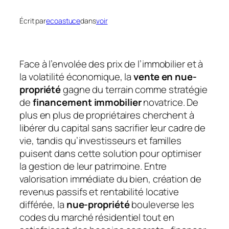
Écrit par
ecoastuce
dans
voir
Face à l’envolée des prix de l’immobilier et à
la volatilité économique, la
vente en nue-
propriété
gagne du terrain comme stratégie
de
financement immobilier
novatrice. De
plus en plus de propriétaires cherchent à
libérer du capital sans sacrifier leur cadre de
vie, tandis qu’investisseurs et familles
puisent dans cette solution pour optimiser
la gestion de leur patrimoine. Entre
valorisation immédiate du bien, création de
revenus passifs et rentabilité locative
différée, la
nue-propriété
bouleverse les
codes du marché résidentiel tout en