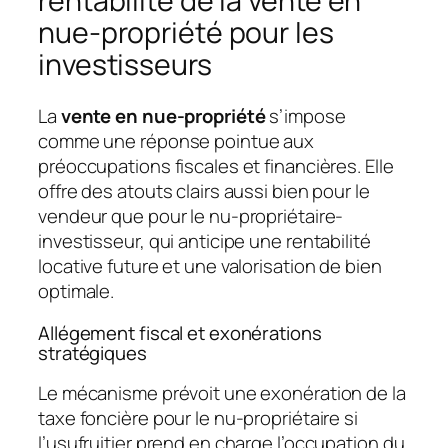
rentabilité de la vente en
nue-propriété pour les
investisseurs
La
vente en nue-propriété
s’impose
comme une réponse pointue aux
préoccupations fiscales et financières. Elle
offre des atouts clairs aussi bien pour le
vendeur que pour le nu-propriétaire-
investisseur, qui anticipe une rentabilité
locative future et une valorisation de bien
optimale.
Allégement fiscal et exonérations
stratégiques
Le mécanisme prévoit une exonération de la
taxe foncière pour le nu-propriétaire si
l’usufruitier prend en charge l’occupation du