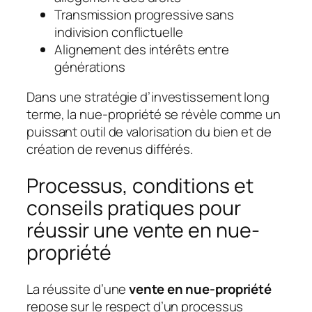
Transmission progressive sans
indivision conflictuelle
Alignement des intérêts entre
générations
Dans une stratégie d’investissement long
terme, la nue-propriété se révèle comme un
puissant outil de valorisation du bien et de
création de revenus différés.
Processus, conditions et
conseils pratiques pour
réussir une vente en nue-
propriété
La réussite d’une
vente en nue-propriété
repose sur le respect d’un processus