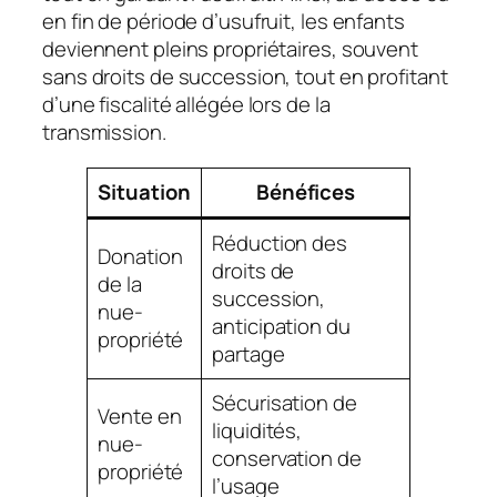
en fin de période d’usufruit, les enfants
deviennent pleins propriétaires, souvent
sans droits de succession, tout en profitant
d’une fiscalité allégée lors de la
transmission.
Situation
Bénéfices
Réduction des
Donation
droits de
de la
succession,
nue-
anticipation du
propriété
partage
Sécurisation de
Vente en
liquidités,
nue-
conservation de
propriété
l’usage