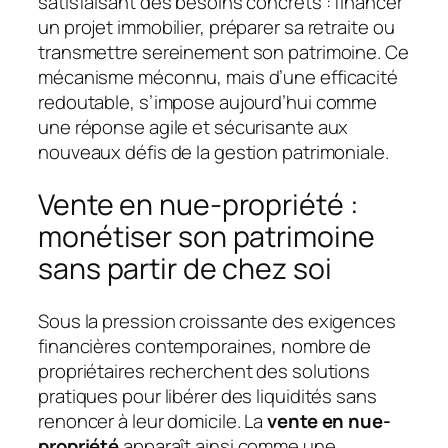
satisfaisant des besoins concrets : financer
un projet immobilier, préparer sa retraite ou
transmettre sereinement son patrimoine. Ce
mécanisme méconnu, mais d’une efficacité
redoutable, s’impose aujourd’hui comme
une réponse agile et sécurisante aux
nouveaux défis de la gestion patrimoniale.
Vente en nue-propriété :
monétiser son patrimoine
sans partir de chez soi
Sous la pression croissante des exigences
financières contemporaines, nombre de
propriétaires recherchent des solutions
pratiques pour libérer des liquidités sans
renoncer à leur domicile. La
vente en nue-
propriété
apparaît ainsi comme une