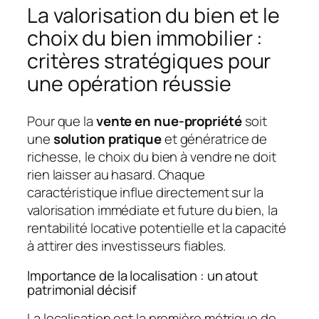
La valorisation du bien et le
choix du bien immobilier :
critères stratégiques pour
une opération réussie
Pour que la
vente en nue-propriété
soit
une
solution pratique
et génératrice de
richesse, le choix du bien à vendre ne doit
rien laisser au hasard. Chaque
caractéristique influe directement sur la
valorisation immédiate et future du bien, la
rentabilité locative potentielle et la capacité
à attirer des investisseurs fiables.
Importance de la localisation : un atout
patrimonial décisif
La localisation est la première métrique de